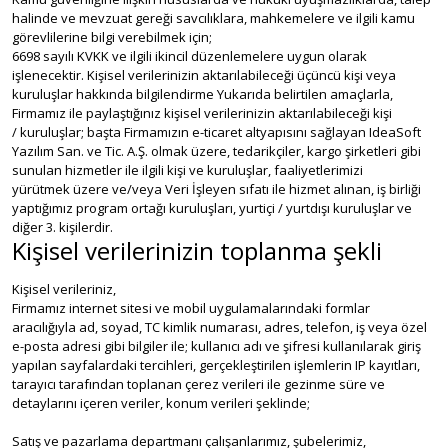
halinde ve mevzuat gereği savcılıklara, mahkemelere ve ilgili kamu
görevlilerine bilgi verebilmek için;
6698 sayılı KVKK ve ilgili ikincil düzenlemelere uygun olarak
işlenecektir. Kişisel verilerinizin aktarılabileceği üçüncü kişi veya
kuruluşlar hakkında bilgilendirme Yukarıda belirtilen amaçlarla,
Firmamız ile paylaştığınız kişisel verilerinizin aktarılabileceği kişi
/ kuruluşlar; başta Firmamızın e-ticaret altyapısını sağlayan IdeaSoft
Yazılım San. ve Tic. A.Ş. olmak üzere, tedarikçiler, kargo şirketleri gibi
sunulan hizmetler ile ilgili kişi ve kuruluşlar, faaliyetlerimizi
yürütmek üzere ve/veya Veri İşleyen sıfatı ile hizmet alınan, iş birliği
yaptığımız program ortağı kuruluşları, yurtiçi / yurtdışı kuruluşlar ve
diğer 3. kişilerdir.
Kişisel verilerinizin toplanma şekli
Kişisel verileriniz,
Firmamız internet sitesi ve mobil uygulamalarındaki formlar
aracılığıyla ad, soyad, TC kimlik numarası, adres, telefon, iş veya özel
e-posta adresi gibi bilgiler ile; kullanıcı adı ve şifresi kullanılarak giriş
yapılan sayfalardaki tercihleri, gerçekleştirilen işlemlerin IP kayıtları,
tarayıcı tarafından toplanan çerez verileri ile gezinme süre ve
detaylarını içeren veriler, konum verileri şeklinde;
Satış ve pazarlama departmanı çalışanlarımız, şubelerimiz,