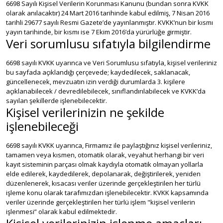
6698 Sayılı Kişisel Verilerin Korunması Kanunu (bundan sonra KVKK
olarak anılacaktır) 24 Mart 2016 tarihinde kabul edilmiş, 7 Nisan 2016
tarihli 29677 sayılı Resmi Gazete’de yayınlanmıştır. KVKK’nun bir kısmı
yayın tarihinde, bir kısmı ise 7 Ekim 2016’da yürürlüğe girmiştir.
Veri sorumlusu sıfatıyla bilgilendirme
6698 sayılı KVKK uyarınca ve Veri Sorumlusu sıfatıyla, kişisel verileriniz
bu sayfada açıklandığı çerçevede; kaydedilecek, saklanacak,
güncellenecek, mevzuatın izin verdiği durumlarda 3. kişilere
açıklanabilecek / devredilebilecek, sınıflandırılabilecek ve KVKK’da
sayılan şekillerde işlenebilecektir.
Kişisel verilerinizin ne şekilde
işlenebileceği
6698 sayılı KVKK uyarınca, Firmamız ile paylaştığınız kişisel verileriniz,
tamamen veya kısmen, otomatik olarak, veyahut herhangi bir veri
kayıt sisteminin parçası olmak kaydıyla otomatik olmayan yollarla
elde edilerek, kaydedilerek, depolanarak, değiştirilerek, yeniden
düzenlenerek, kısacası veriler üzerinde gerçekleştirilen her türlü
işleme konu olarak tarafımızdan işlenebilecektir. KVKK kapsamında
veriler üzerinde gerçekleştirilen her türlü işlem "kişisel verilerin
işlenmesi” olarak kabul edilmektedir.