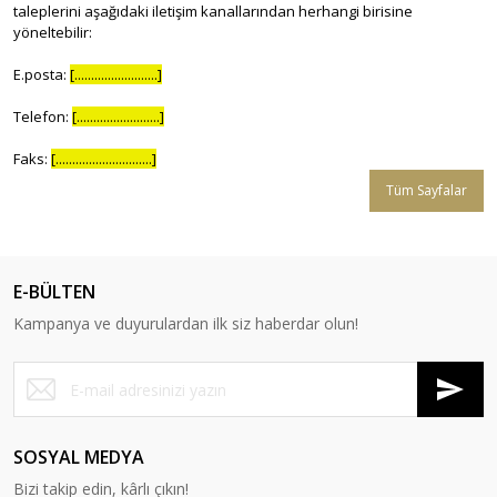
taleplerini aşağıdaki iletişim kanallarından herhangi birisine
yöneltebilir:
E.posta:
[.........................]
Telefon:
[.........................]
Faks:
[.............................]
Tüm Sayfalar
E-BÜLTEN
Kampanya ve duyurulardan ilk siz haberdar olun!
SOSYAL MEDYA
Bizi takip edin, kârlı çıkın!