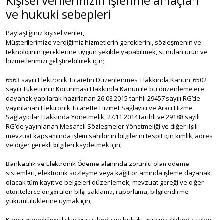
Kişisel verilerinizin işlenme amaçları
ve hukuki sebepleri
Paylaştığınız kişisel veriler,
Müşterilerimize verdiğimiz hizmetlerin gereklerini, sözleşmenin ve
teknolojinin gereklerine uygun şekilde yapabilmek, sunulan ürün ve
hizmetlerimizi geliştirebilmek için;
6563 sayılı Elektronik Ticaretin Düzenlenmesi Hakkında Kanun, 6502
sayılı Tüketicinin Korunması Hakkında Kanun ile bu düzenlemelere
dayanak yapılarak hazırlanan 26.08.2015 tarihli 29457 sayılı RG’de
yayınlanan Elektronik Ticarette Hizmet Sağlayıcı ve Aracı Hizmet
Sağlayıcılar Hakkında Yönetmelik, 27.11.2014 tarihli ve 29188 sayılı
RG’de yayınlanan Mesafeli Sözleşmeler Yönetmeliği ve diğer ilgili
mevzuat kapsamında işlem sahibinin bilgilerini tespit için kimlik, adres
ve diğer gerekli bilgileri kaydetmek için;
Bankacılık ve Elektronik Ödeme alanında zorunlu olan ödeme
sistemleri, elektronik sözleşme veya kağıt ortamında işleme dayanak
olacak tüm kayıt ve belgeleri düzenlemek; mevzuat gereği ve diğer
otoritelerce öngörülen bilgi saklama, raporlama, bilgilendirme
yükümlülüklerine uymak için;
Kamu güvenliğine ilişkin hususlarda ve hukuki uyuşmazlıklarda, talep