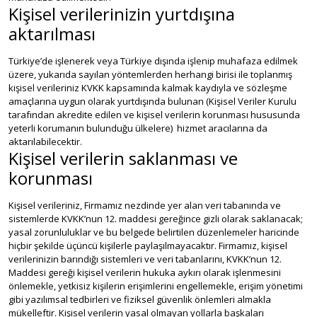
Kişisel verilerinizin yurtdışına
aktarılması
Türkiye’de işlenerek veya Türkiye dışında işlenip muhafaza edilmek
üzere, yukarıda sayılan yöntemlerden herhangi birisi ile toplanmış
kişisel verileriniz KVKK kapsamında kalmak kaydıyla ve sözleşme
amaçlarına uygun olarak yurtdışında bulunan (Kişisel Veriler Kurulu
tarafından akredite edilen ve kişisel verilerin korunması hususunda
yeterli korumanın bulunduğu ülkelere) hizmet aracılarına da
aktarılabilecektir.
Kişisel verilerin saklanması ve
korunması
Kişisel verileriniz, Firmamız nezdinde yer alan veri tabanında ve
sistemlerde KVKK’nun 12. maddesi gereğince gizli olarak saklanacak;
yasal zorunluluklar ve bu belgede belirtilen düzenlemeler haricinde
hiçbir şekilde üçüncü kişilerle paylaşılmayacaktır. Firmamız, kişisel
verilerinizin barındığı sistemleri ve veri tabanlarını, KVKK’nun 12.
Maddesi gereği kişisel verilerin hukuka aykırı olarak işlenmesini
önlemekle, yetkisiz kişilerin erişimlerini engellemekle, erişim yönetimi
gibi yazılımsal tedbirleri ve fiziksel güvenlik önlemleri almakla
mükelleftir. Kişisel verilerin yasal olmayan yollarla başkaları