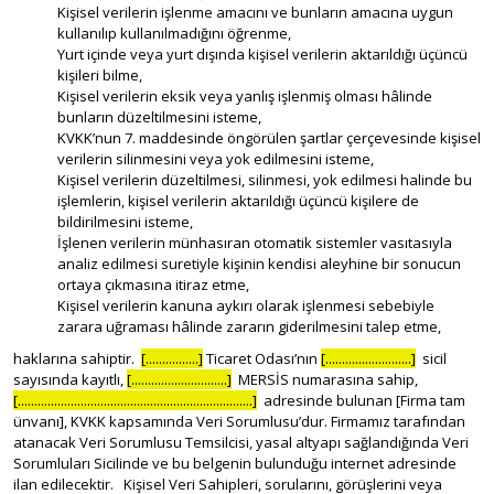
Kişisel verilerin işlenme amacını ve bunların amacına uygun
kullanılıp kullanılmadığını öğrenme,
Yurt içinde veya yurt dışında kişisel verilerin aktarıldığı üçüncü
kişileri bilme,
Kişisel verilerin eksik veya yanlış işlenmiş olması hâlinde
bunların düzeltilmesini isteme,
KVKK’nun 7. maddesinde öngörülen şartlar çerçevesinde kişisel
verilerin silinmesini veya yok edilmesini isteme,
Kişisel verilerin düzeltilmesi, silinmesi, yok edilmesi halinde bu
işlemlerin, kişisel verilerin aktarıldığı üçüncü kişilere de
bildirilmesini isteme,
İşlenen verilerin münhasıran otomatik sistemler vasıtasıyla
analiz edilmesi suretiyle kişinin kendisi aleyhine bir sonucun
ortaya çıkmasına itiraz etme,
Kişisel verilerin kanuna aykırı olarak işlenmesi sebebiyle
zarara uğraması hâlinde zararın giderilmesini talep etme,
haklarına sahiptir.
[................]
Ticaret Odası’nın
[..........................]
sicil
sayısında kayıtlı,
[.............................]
MERSİS numarasına sahip,
[.......................................................................]
adresinde bulunan [Firma tam
ünvanı], KVKK kapsamında Veri Sorumlusu’dur. Firmamız tarafından
atanacak Veri Sorumlusu Temsilcisi, yasal altyapı sağlandığında Veri
Sorumluları Sicilinde ve bu belgenin bulunduğu internet adresinde
ilan edilecektir. Kişisel Veri Sahipleri, sorularını, görüşlerini veya