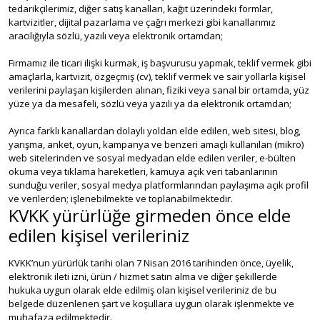
tedarikçilerimiz, diğer satış kanalları, kağıt üzerindeki formlar,
kartvizitler, dijital pazarlama ve çağrı merkezi gibi kanallarımız
aracılığıyla sözlü, yazılı veya elektronik ortamdan;
Firmamız ile ticari ilişki kurmak, iş başvurusu yapmak, teklif vermek gibi
amaçlarla, kartvizit, özgeçmiş (cv), teklif vermek ve sair yollarla kişisel
verilerini paylaşan kişilerden alınan, fiziki veya sanal bir ortamda, yüz
yüze ya da mesafeli, sözlü veya yazılı ya da elektronik ortamdan;
Ayrıca farklı kanallardan dolaylı yoldan elde edilen, web sitesi, blog,
yarışma, anket, oyun, kampanya ve benzeri amaçlı kullanılan (mikro)
web sitelerinden ve sosyal medyadan elde edilen veriler, e-bülten
okuma veya tıklama hareketleri, kamuya açık veri tabanlarının
sunduğu veriler, sosyal medya platformlarından paylaşıma açık profil
ve verilerden; işlenebilmekte ve toplanabilmektedir.
KVKK yürürlüğe girmeden önce elde
edilen kişisel verileriniz
KVKK’nun yürürlük tarihi olan 7 Nisan 2016 tarihinden önce, üyelik,
elektronik ileti izni, ürün / hizmet satın alma ve diğer şekillerde
hukuka uygun olarak elde edilmiş olan kişisel verileriniz de bu
belgede düzenlenen şart ve koşullara uygun olarak işlenmekte ve
muhafaza edilmektedir.